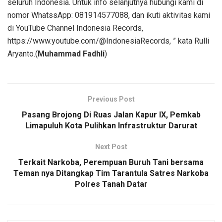
seluruh Indonesia. Untuk info selanjutnya hubungi kami di
nomor WhatssApp: 081914577088, dan ikuti aktivitas kami
di YouTube Channel Indonesia Records,
https://www.youtube.com/@IndonesiaRecords, ” kata Rulli
Aryanto.(
Muhammad Fadhli
)
Previous Post
Pasang Brojong Di Ruas Jalan Kapur IX, Pemkab
Limapuluh Kota Pulihkan Infrastruktur Darurat
Next Post
Terkait Narkoba, Perempuan Buruh Tani bersama
Teman nya Ditangkap Tim Tarantula Satres Narkoba
Polres Tanah Datar