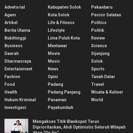
Advetorial
Kabupaten Solok
Pekanbaru
Agam
Kota Solok
Pesisir Selatan
Artikel
Life & Fitness
Politics
Berita Utama
Lifestyle
Politik
Bukittinggi
Lima Puluh Kota
Review
Business
Mentawai
Science
Daerah
Movie
Sijunjung
Dharmasraya
Music
Solok
Entertainment
News
Sports
Fashion
Opini
Tanah Datar
Food
Padang
Travel
Health
Padang Panjang
Wisata & Kuliner
Hukum Kriminal
Pasaman
World
Investigasi
Payakumbuh
Mengakses Titik Blankspot Terus
Diprioritaskan, Ahdi Optimistis Seluruh Wilayah
Akan “On Air”