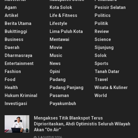
Agam
Kota Solok
Pesisir Selatan
Artikel
Life & Fitness
Politics
Berita Utama
Lifestyle
Politik
Bukittinggi
Lima Puluh Kota
Review
Business
Mentawai
Science
Daerah
Movie
Sijunjung
Dharmasraya
Music
Solok
Entertainment
News
Sports
Fashion
Opini
Tanah Datar
Food
Padang
Travel
Health
Padang Panjang
Wisata & Kuliner
Hukum Kriminal
Pasaman
World
Investigasi
Payakumbuh
Mengakses Titik Blankspot Terus
Diprioritaskan, Ahdi Optimistis Seluruh Wilayah
Akan “On Air”
5 AGUSTUS 2026