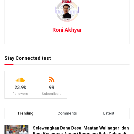
Roni Akhyar
Stay Connected test
23.9k
99
Followers
Subscribers
Trending
Comments
Latest
Selewengkan Dana Desa, Mantan Walinagari dan
Kaur Keuangan Nagari Kampung Batu Dalam di