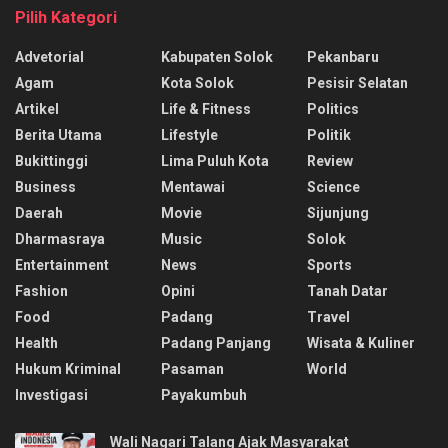
Pilih Kategori
Advetorial
Kabupaten Solok
Pekanbaru
Agam
Kota Solok
Pesisir Selatan
Artikel
Life & Fitness
Politics
Berita Utama
Lifestyle
Politik
Bukittinggi
Lima Puluh Kota
Review
Business
Mentawai
Science
Daerah
Movie
Sijunjung
Dharmasraya
Music
Solok
Entertainment
News
Sports
Fashion
Opini
Tanah Datar
Food
Padang
Travel
Health
Padang Panjang
Wisata & Kuliner
Hukum Kriminal
Pasaman
World
Investigasi
Payakumbuh
Wali Nagari Talang Ajak Masyarakat