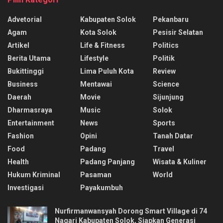
Advetorial
Kabupaten Solok
Pekanbaru
Agam
Kota Solok
Pesisir Selatan
Artikel
Life & Fitness
Politics
Berita Utama
Lifestyle
Politik
Bukittinggi
Lima Puluh Kota
Review
Business
Mentawai
Science
Daerah
Movie
Sijunjung
Dharmasraya
Music
Solok
Entertainment
News
Sports
Fashion
Opini
Tanah Datar
Food
Padang
Travel
Health
Padang Panjang
Wisata & Kuliner
Hukum Kriminal
Pasaman
World
Investigasi
Payakumbuh
Nurfirmanwansyah Dorong Smart Village di 74
Nagari Kabupaten Solok, Siapkan Generasi