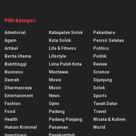
Pilih Kategori
Advetorial
Kabupaten Solok
Pekanbaru
Agam
Kota Solok
Pesisir Selatan
Artikel
Life & Fitness
Politics
Berita Utama
Lifestyle
Politik
Bukittinggi
Lima Puluh Kota
Review
Business
Mentawai
Science
Daerah
Movie
Sijunjung
Dharmasraya
Music
Solok
Entertainment
News
Sports
Fashion
Opini
Tanah Datar
Food
Padang
Travel
Health
Padang Panjang
Wisata & Kuliner
Hukum Kriminal
Pasaman
World
Investigasi
Payakumbuh