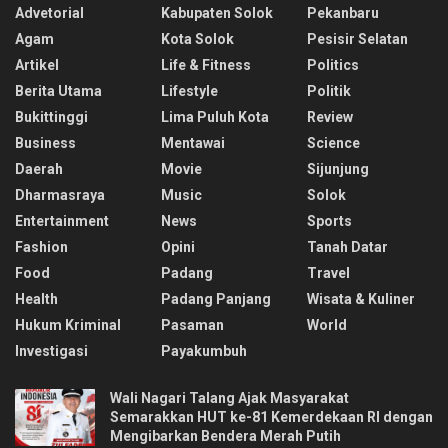
Advetorial
Kabupaten Solok
Pekanbaru
Agam
Kota Solok
Pesisir Selatan
Artikel
Life & Fitness
Politics
Berita Utama
Lifestyle
Politik
Bukittinggi
Lima Puluh Kota
Review
Business
Mentawai
Science
Daerah
Movie
Sijunjung
Dharmasraya
Music
Solok
Entertainment
News
Sports
Fashion
Opini
Tanah Datar
Food
Padang
Travel
Health
Padang Panjang
Wisata & Kuliner
Hukum Kriminal
Pasaman
World
Investigasi
Payakumbuh
Wali Nagari Talang Ajak Masyarakat
Semarakkan HUT ke-81 Kemerdekaan RI dengan
Mengibarkan Bendera Merah Putih