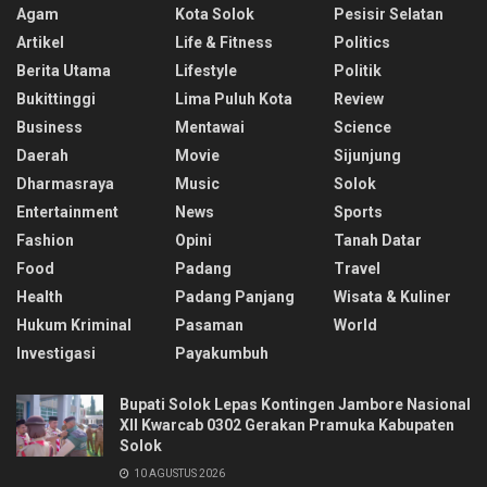
Agam
Kota Solok
Pesisir Selatan
Artikel
Life & Fitness
Politics
Berita Utama
Lifestyle
Politik
Bukittinggi
Lima Puluh Kota
Review
Business
Mentawai
Science
Daerah
Movie
Sijunjung
Dharmasraya
Music
Solok
Entertainment
News
Sports
Fashion
Opini
Tanah Datar
Food
Padang
Travel
Health
Padang Panjang
Wisata & Kuliner
Hukum Kriminal
Pasaman
World
Investigasi
Payakumbuh
Bupati Solok Lepas Kontingen Jambore Nasional
XII Kwarcab 0302 Gerakan Pramuka Kabupaten
Solok
10 AGUSTUS 2026