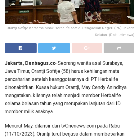
Orantji Sofitje bersama pihak Herbalife saat di Pengadilan Negeri (PN) Jakarta
Selatan. (Dok. Istimewa)
Jakarta, Denbagus.co
-Seorang wanita asal Surabaya,
Jawa Timur, Orantji Sofitje (58) harus kehilangan mata
pencaharian setelah keanggotaannya di PT Herbalife
dinonaktifkan. Kuasa hukum Orantji, May Cendy Aninditya
mengatakan, kliennya telah menjadi member Herbalife
selama belasan tahun yang merupakan lanjutan dari ID
member milik anaknya.
Menurut May, dilansir dari tvOnenews.com pada Rabu
(11/10/2023), Orantji turut berjasa dalam membesarkan