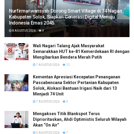
Nurfirmanwansyah Dorong Smart Village di 74 Nagari
Kabupaten Solok, Siapkan Generasi Digital Menuju
Indonesia Emas 2045
8 AGUSTUS 2026
4
Wali Nagari Talang Ajak Masyarakat
Semarakkan HUT ke-81 Kemerdekaan RI dengan
Mengibarkan Bendera Merah Putih
7 AGUSTUS 2026
12
Kementan Apresiasi Kecepatan Penanganan
Pascabencana Sektor Pertanian Kabupaten
Solok, Alokasi Bantuan Irigasi Naik dari 13
Menjadi 74 Unit
7 AGUSTUS 2026
3
Mengakses Titik Blankspot Terus
Diprioritaskan, Ahdi Optimistis Seluruh Wilayah
Akan “On Air”
5 AGUSTUS 2026
7