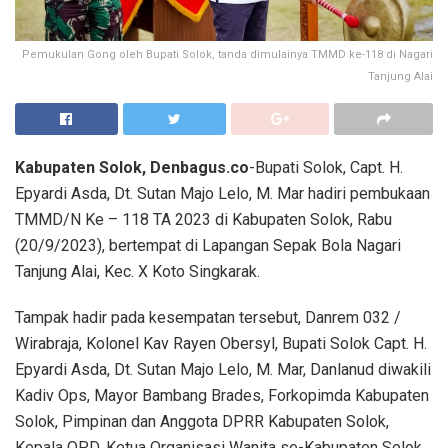
Pemukulan Gong oleh Bupati Solok, tanda dimulainya TMMD ke-118 di Nagari
Tanjung Alai
Kabupaten Solok, Denbagus.co
-Bupati Solok, Capt. H.
Epyardi Asda, Dt. Sutan Majo Lelo, M. Mar hadiri pembukaan
TMMD/N Ke – 118 TA 2023 di Kabupaten Solok, Rabu
(20/9/2023), bertempat di Lapangan Sepak Bola Nagari
Tanjung Alai, Kec. X Koto Singkarak.
Tampak hadir pada kesempatan tersebut, Danrem 032 /
Wirabraja, Kolonel Kav Rayen Obersyl, Bupati Solok Capt. H.
Epyardi Asda, Dt. Sutan Majo Lelo, M. Mar, Danlanud diwakili
Kadiv Ops, Mayor Bambang Brades, Forkopimda Kabupaten
Solok, Pimpinan dan Anggota DPRR Kabupaten Solok,
Kepala OPD, Ketua Organisasi Wanita se-Kabupaten Solok,