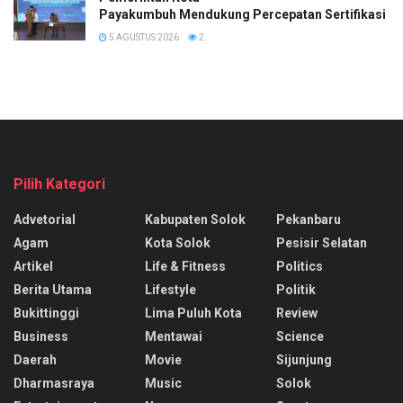
Payakumbuh Mendukung Percepatan Sertifikasi H
5 AGUSTUS 2026
2
Pilih Kategori
Advetorial
Kabupaten Solok
Pekanbaru
Agam
Kota Solok
Pesisir Selatan
Artikel
Life & Fitness
Politics
Berita Utama
Lifestyle
Politik
Bukittinggi
Lima Puluh Kota
Review
Business
Mentawai
Science
Daerah
Movie
Sijunjung
Dharmasraya
Music
Solok