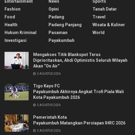
Entertainment
News
Sports
Fashion
Opini
Tanah Datar
Food
Padang
Travel
Health
Padang Panjang
Wisata & Kuliner
Hukum Kriminal
Pasaman
World
Investigasi
Payakumbuh
Mengakses Titik Blankspot Terus
Diprioritaskan, Ahdi Optimistis Seluruh Wilayah
Akan “On Air”
5 AGUSTUS 2026
Tigo Kayo FC
Payakumbuh Akhirnya Angkat Trofi Piala Wali
Kota Payakumbuh 2026
5 AGUSTUS 2026
Pemerintah Kota
Payakumbuh Matangkan Persiapan IHRC 2026
5 AGUSTUS 2026