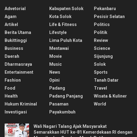
Advetorial
Kabupaten Solok
Pekanbaru
Agam
Kota Solok
Pesisir Selatan
Artikel
Life & Fitness
Politics
Berita Utama
Lifestyle
Politik
Bukittinggi
Lima Puluh Kota
Review
Business
Mentawai
Science
Daerah
Movie
Sijunjung
Dharmasraya
Music
Solok
Entertainment
News
Sports
Fashion
Opini
Tanah Datar
Food
Padang
Travel
Health
Padang Panjang
Wisata & Kuliner
Hukum Kriminal
Pasaman
World
Investigasi
Payakumbuh
Wali Nagari Talang Ajak Masyarakat
Semarakkan HUT ke-81 Kemerdekaan RI dengan