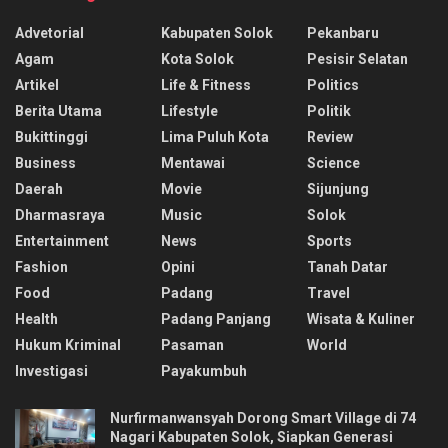
Advetorial
Kabupaten Solok
Pekanbaru
Agam
Kota Solok
Pesisir Selatan
Artikel
Life & Fitness
Politics
Berita Utama
Lifestyle
Politik
Bukittinggi
Lima Puluh Kota
Review
Business
Mentawai
Science
Daerah
Movie
Sijunjung
Dharmasraya
Music
Solok
Entertainment
News
Sports
Fashion
Opini
Tanah Datar
Food
Padang
Travel
Health
Padang Panjang
Wisata & Kuliner
Hukum Kriminal
Pasaman
World
Investigasi
Payakumbuh
Nurfirmanwansyah Dorong Smart Village di 74
Nagari Kabupaten Solok, Siapkan Generasi