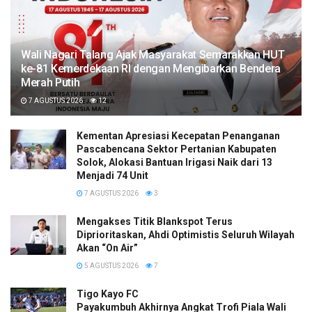
Wali Nagari Talang Ajak Masyarakat Semarakkan HUT
ke-81 Kemerdekaan RI dengan Mengibarkan Bendera
Merah Putih
7 AGUSTUS 2026
12
Kementan Apresiasi Kecepatan Penanganan
Pascabencana Sektor Pertanian Kabupaten
Solok, Alokasi Bantuan Irigasi Naik dari 13
Menjadi 74 Unit
7 AGUSTUS 2026
3
Mengakses Titik Blankspot Terus
Diprioritaskan, Ahdi Optimistis Seluruh Wilayah
Akan “On Air”
5 AGUSTUS 2026
7
Tigo Kayo FC
Payakumbuh Akhirnya Angkat Trofi Piala Wali