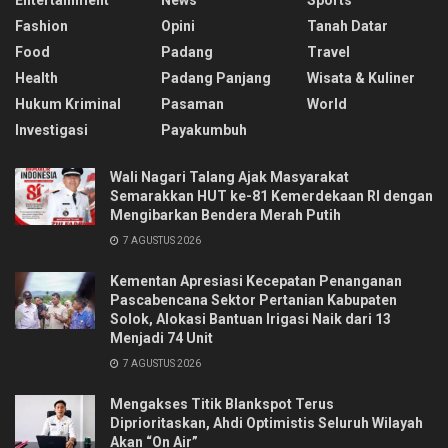
Fashion
Opini
Tanah Datar
Food
Padang
Travel
Health
Padang Panjang
Wisata & Kuliner
Hukum Kriminal
Pasaman
World
Investigasi
Payakumbuh
Wali Nagari Talang Ajak Masyarakat
Semarakkan HUT ke-81 Kemerdekaan RI dengan
Mengibarkan Bendera Merah Putih
7 AGUSTUS 2026
Kementan Apresiasi Kecepatan Penanganan
Pascabencana Sektor Pertanian Kabupaten
Solok, Alokasi Bantuan Irigasi Naik dari 13
Menjadi 74 Unit
7 AGUSTUS 2026
Mengakses Titik Blankspot Terus
Diprioritaskan, Ahdi Optimistis Seluruh Wilayah
Akan “On Air”