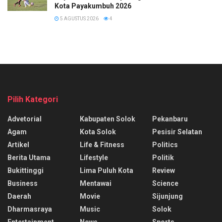
Kota Payakumbuh 2026
5 AGUSTUS 2026
4
Pilih Kategori
Advetorial
Kabupaten Solok
Pekanbaru
Agam
Kota Solok
Pesisir Selatan
Artikel
Life & Fitness
Politics
Berita Utama
Lifestyle
Politik
Bukittinggi
Lima Puluh Kota
Review
Business
Mentawai
Science
Daerah
Movie
Sijunjung
Dharmasraya
Music
Solok
Entertainment
News
Sports