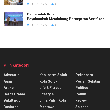
5 AGUSTUS 2026
0
Pemerintah Kota
Payakumbuh Mendukung Percepatan Sertifikasi H
5 AGUSTUS 2026
0
Pilih Kategori
Advetorial
Kabupaten Solok
Pekanbaru
Agam
Kota Solok
Pesisir Selatan
Artikel
Life & Fitness
Politics
Berita Utama
Lifestyle
Politik
Bukittinggi
Lima Puluh Kota
Review
Business
Mentawai
Science