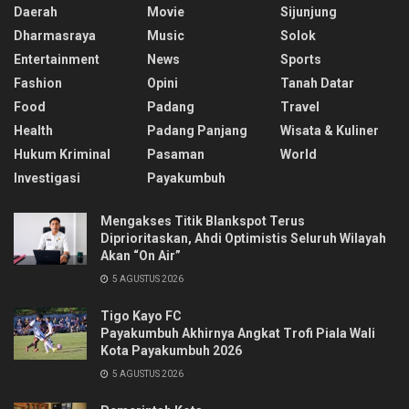
Daerah
Movie
Sijunjung
Dharmasraya
Music
Solok
Entertainment
News
Sports
Fashion
Opini
Tanah Datar
Food
Padang
Travel
Health
Padang Panjang
Wisata & Kuliner
Hukum Kriminal
Pasaman
World
Investigasi
Payakumbuh
Mengakses Titik Blankspot Terus
Diprioritaskan, Ahdi Optimistis Seluruh Wilayah
Akan “On Air”
5 AGUSTUS 2026
Tigo Kayo FC
Payakumbuh Akhirnya Angkat Trofi Piala Wali
Kota Payakumbuh 2026
5 AGUSTUS 2026