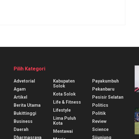
Pilih Kategori
Advetorial
Kabupaten
Payakumbuh
Solok
Agam
Pekanbaru
Kota Solok
Artikel
Pesisir Selatan
Life & Fitness
Berita Utama
Politics
Lifestyle
Bukittinggi
Politik
Lima Puluh
Business
Review
Kota
Daerah
Science
Mentawai
Dharmasraya
Sijunjung