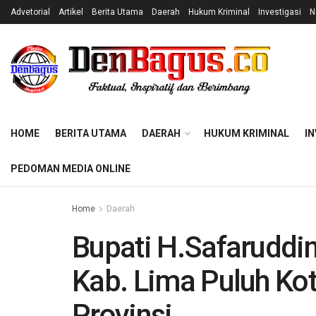
Advetorial
Artikel
Berita Utama
Daerah
Hukum Kriminal
Investigasi
N
HOME
BERITA UTAMA
DAERAH
HUKUM KRIMINAL
IN
PEDOMAN MEDIA ONLINE
Home
Daerah
Bupati H.Safaruddi
Kab. Lima Puluh Kot
Provinsi