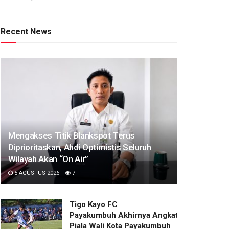
Recent News
Mengakses Titik Blankspot Terus
Diprioritaskan, Ahdi Optimistis Seluruh
Wilayah Akan “On Air”
5 AGUSTUS 2026
7
Tigo Kayo FC
Payakumbuh Akhirnya Angkat Trofi
Piala Wali Kota Payakumbuh