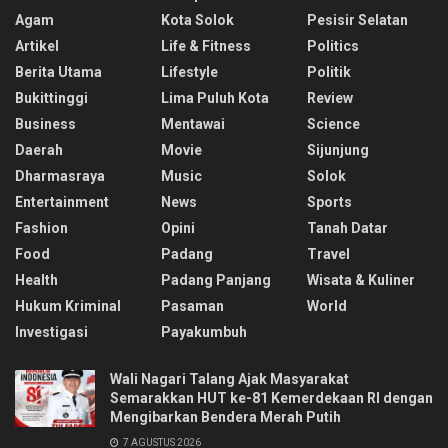
Agam
Kota Solok
Pesisir Selatan
Artikel
Life & Fitness
Politics
Berita Utama
Lifestyle
Politik
Bukittinggi
Lima Puluh Kota
Review
Business
Mentawai
Science
Daerah
Movie
Sijunjung
Dharmasraya
Music
Solok
Entertainment
News
Sports
Fashion
Opini
Tanah Datar
Food
Padang
Travel
Health
Padang Panjang
Wisata & Kuliner
Hukum Kriminal
Pasaman
World
Investigasi
Payakumbuh
Wali Nagari Talang Ajak Masyarakat
Semarakkan HUT ke-81 Kemerdekaan RI dengan
Mengibarkan Bendera Merah Putih
7 AGUSTUS 2026