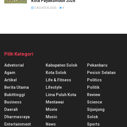
Kota Payakumbuh 2026
5 AGUSTUS 2026
4
Pilih Kategori
Advetorial
Kabupaten Solok
Pekanbaru
Agam
Kota Solok
Pesisir Selatan
Artikel
Life & Fitness
Politics
Berita Utama
Lifestyle
Politik
Bukittinggi
Lima Puluh Kota
Review
Business
Mentawai
Science
Daerah
Movie
Sijunjung
Dharmasraya
Music
Solok
Entertainment
News
Sports