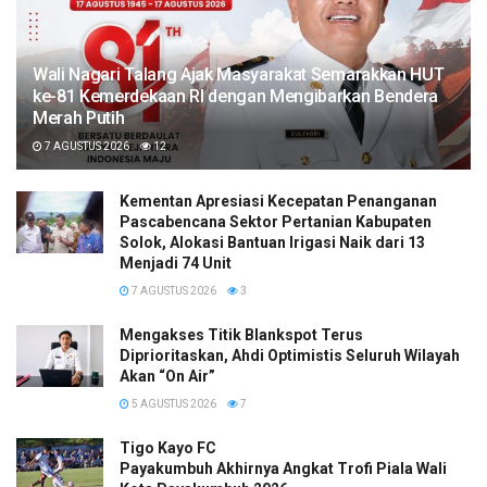
Wali Nagari Talang Ajak Masyarakat Semarakkan HUT
ke-81 Kemerdekaan RI dengan Mengibarkan Bendera
Merah Putih
7 AGUSTUS 2026
12
Kementan Apresiasi Kecepatan Penanganan
Pascabencana Sektor Pertanian Kabupaten
Solok, Alokasi Bantuan Irigasi Naik dari 13
Menjadi 74 Unit
7 AGUSTUS 2026
3
Mengakses Titik Blankspot Terus
Diprioritaskan, Ahdi Optimistis Seluruh Wilayah
Akan “On Air”
5 AGUSTUS 2026
7
Tigo Kayo FC
Payakumbuh Akhirnya Angkat Trofi Piala Wali