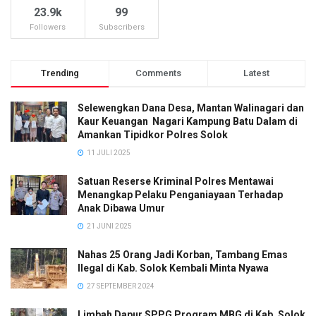
23.9k
99
Followers
Subscribers
Trending
Comments
Latest
Selewengkan Dana Desa, Mantan Walinagari dan
Kaur Keuangan Nagari Kampung Batu Dalam di
Amankan Tipidkor Polres Solok
11 JULI 2025
Satuan Reserse Kriminal Polres Mentawai
Menangkap Pelaku Penganiayaan Terhadap
Anak Dibawa Umur
21 JUNI 2025
Nahas 25 Orang Jadi Korban, Tambang Emas
Ilegal di Kab. Solok Kembali Minta Nyawa
27 SEPTEMBER 2024
Limbah Dapur SPPG Program MBG di Kab. Solok