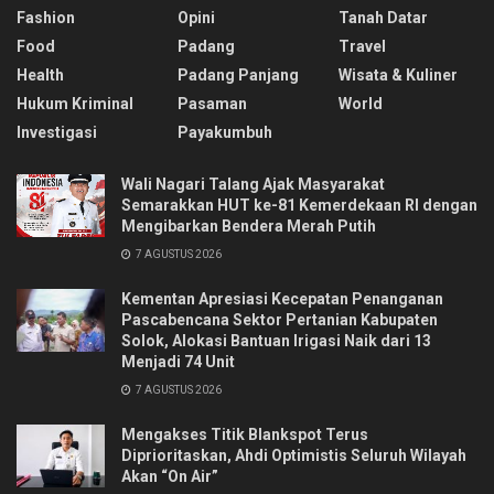
Fashion
Opini
Tanah Datar
Food
Padang
Travel
Health
Padang Panjang
Wisata & Kuliner
Hukum Kriminal
Pasaman
World
Investigasi
Payakumbuh
Wali Nagari Talang Ajak Masyarakat
Semarakkan HUT ke-81 Kemerdekaan RI dengan
Mengibarkan Bendera Merah Putih
7 AGUSTUS 2026
Kementan Apresiasi Kecepatan Penanganan
Pascabencana Sektor Pertanian Kabupaten
Solok, Alokasi Bantuan Irigasi Naik dari 13
Menjadi 74 Unit
7 AGUSTUS 2026
Mengakses Titik Blankspot Terus
Diprioritaskan, Ahdi Optimistis Seluruh Wilayah
Akan “On Air”