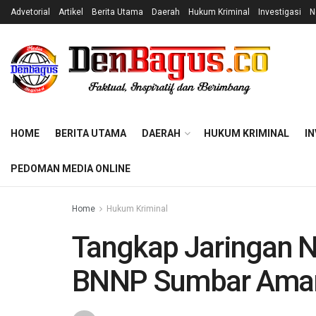
Advetorial
Artikel
Berita Utama
Daerah
Hukum Kriminal
Investigasi
N
HOME
BERITA UTAMA
DAERAH
HUKUM KRIMINAL
IN
PEDOMAN MEDIA ONLINE
Home
Hukum Kriminal
Tangkap Jaringan N
BNNP Sumbar Aman