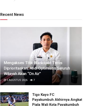
Recent News
Mengakses Titik Blankspot Terus
Diprioritaskan, Ahdi Optimistis Seluruh
Wilayah Akan “On Air”
5 AGUSTUS 2026
7
Tigo Kayo FC
Payakumbuh Akhirnya Angkat Trofi
Piala Wali Kota Payakumbuh