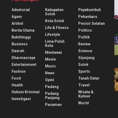
Advetorial
Kabupaten
Payakumbuh
Solok
Agam
Pekanbaru
Kota Solok
Artikel
Pesisir Selatan
Life & Fitness
Berita Utama
Politics
Lifestyle
Bukittinggi
Politik
Lima Puluh
Business
Review
Kota
Daerah
Science
Mentawai
Dharmasraya
Sijunjung
Movie
Entertainment
Solok
Music
Fashion
Sports
News
Food
Tanah Datar
Opini
Health
Travel
Padang
Hukum Kriminal
Wisata &
Padang
Kuliner
Panjang
Investigasi
World
Pasaman