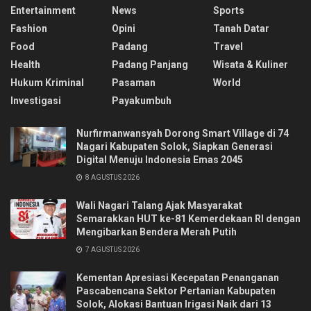
Entertainment
News
Sports
Fashion
Opini
Tanah Datar
Food
Padang
Travel
Health
Padang Panjang
Wisata & Kuliner
Hukum Kriminal
Pasaman
World
Investigasi
Payakumbuh
Nurfirmanwansyah Dorong Smart Village di 74
Nagari Kabupaten Solok, Siapkan Generasi
Digital Menuju Indonesia Emas 2045
8 AGUSTUS 2026
Wali Nagari Talang Ajak Masyarakat
Semarakkan HUT ke-81 Kemerdekaan RI dengan
Mengibarkan Bendera Merah Putih
7 AGUSTUS 2026
Kementan Apresiasi Kecepatan Penanganan
Pascabencana Sektor Pertanian Kabupaten
Solok, Alokasi Bantuan Irigasi Naik dari 13