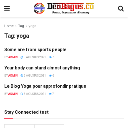
Home
Tag
yoga
Tag:
yoga
Some are from sports people
LIFE & FITNESS
BY
ADMIN
5 AGUSTUS 2021
7
Your body can stand almost anything
LIFE & FITNESS
BY
ADMIN
5 AGUSTUS 2021
6
Le Blog Yoga pour approfondir pratique
LIFE & FITNESS
BY
ADMIN
5 AGUSTUS 2021
7
Stay Connected test