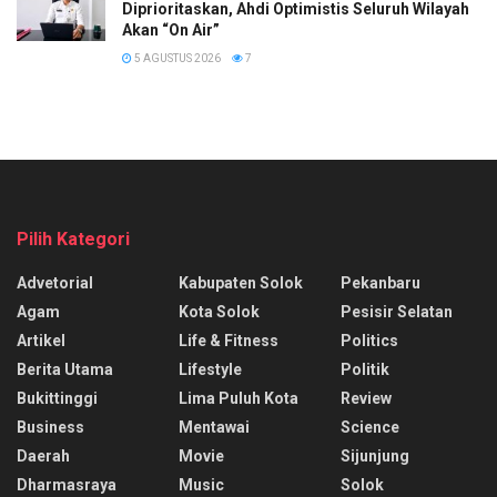
Diprioritaskan, Ahdi Optimistis Seluruh Wilayah
Akan “On Air”
5 AGUSTUS 2026
7
Pilih Kategori
Advetorial
Kabupaten Solok
Pekanbaru
Agam
Kota Solok
Pesisir Selatan
Artikel
Life & Fitness
Politics
Berita Utama
Lifestyle
Politik
Bukittinggi
Lima Puluh Kota
Review
Business
Mentawai
Science
Daerah
Movie
Sijunjung
Dharmasraya
Music
Solok