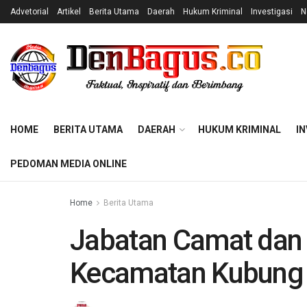
Advetorial
Artikel
Berita Utama
Daerah
Hukum Kriminal
Investigasi
N
HOME
BERITA UTAMA
DAERAH
HUKUM KRIMINAL
IN
PEDOMAN MEDIA ONLINE
Home
Berita Utama
Jabatan Camat dan
Kecamatan Kubung 