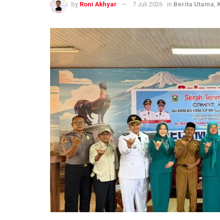
by
Roni Akhyar
7 Juli 2026
in
Berita Utama
,