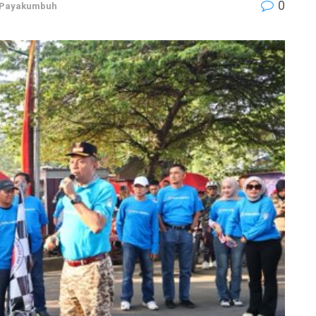
0
Payakumbuh