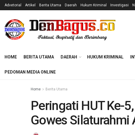
Advetorial
Artikel
Berita Utama
Daerah
Hukum Kriminal
Investigasi
N
HOME
BERITA UTAMA
DAERAH
HUKUM KRIMINAL
IN
PEDOMAN MEDIA ONLINE
Home
Berita Utama
Peringati HUT Ke-5
Gowes Silaturahmi 