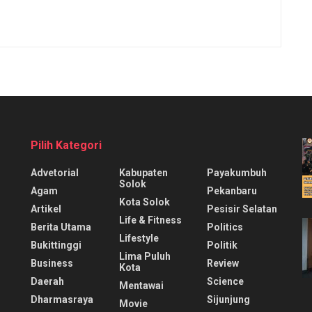
Pilih Kategori
Advetorial
Kabupaten
Payakumbuh
Solok
Agam
Pekanbaru
Kota Solok
Artikel
Pesisir Selatan
Life & Fitness
Berita Utama
Politics
Lifestyle
Bukittinggi
Politik
Lima Puluh
Business
Review
Kota
Daerah
Science
Mentawai
Dharmasraya
Sijunjung
Movie