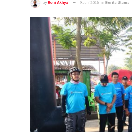
by
Roni Akhyar
9 Juni 2026
in
Berita Utama
,