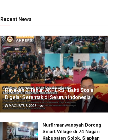
Recent News
Rayakan 2 Tahun AKPERSI, Bakti Sosial
Digelar Serentak di Seluruh Indonesia
9 AGUSTUS 2026
1
Nurfirmanwansyah Dorong
Smart Village di 74 Nagari
Kabupaten Solok, Siapkan