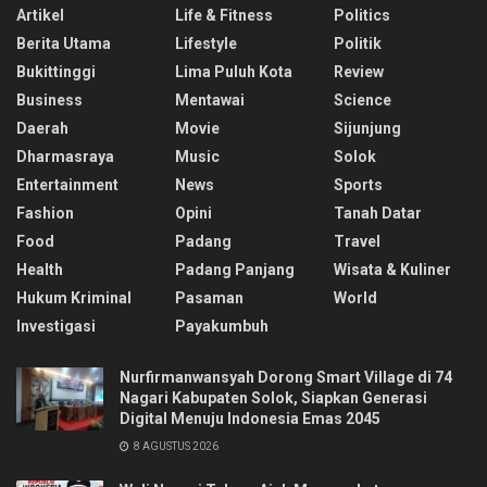
Artikel
Life & Fitness
Politics
Berita Utama
Lifestyle
Politik
Bukittinggi
Lima Puluh Kota
Review
Business
Mentawai
Science
Daerah
Movie
Sijunjung
Dharmasraya
Music
Solok
Entertainment
News
Sports
Fashion
Opini
Tanah Datar
Food
Padang
Travel
Health
Padang Panjang
Wisata & Kuliner
Hukum Kriminal
Pasaman
World
Investigasi
Payakumbuh
Nurfirmanwansyah Dorong Smart Village di 74
Nagari Kabupaten Solok, Siapkan Generasi
Digital Menuju Indonesia Emas 2045
8 AGUSTUS 2026