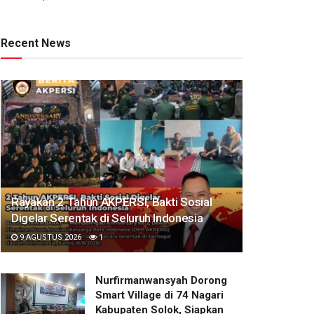
Recent News
Rayakan 2 Tahun AKPERSI, Bakti Sosial
Digelar Serentak di Seluruh Indonesia
9 AGUSTUS 2026
1
Nurfirmanwansyah Dorong
Smart Village di 74 Nagari
Kabupaten Solok, Siapkan