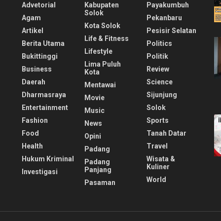
Advetorial
Kabupaten
Payakumbuh
Solok
Agam
Pekanbaru
Kota Solok
Artikel
Pesisir Selatan
Life & Fitness
Berita Utama
Politics
Lifestyle
Bukittinggi
Politik
Lima Puluh
Business
Review
Kota
Daerah
Science
Mentawai
Dharmasraya
Sijunjung
Movie
Entertainment
Solok
Music
Fashion
Sports
News
Food
Tanah Datar
Opini
Health
Travel
Padang
Hukum Kriminal
Wisata &
Padang
Kuliner
Panjang
Investigasi
World
Pasaman