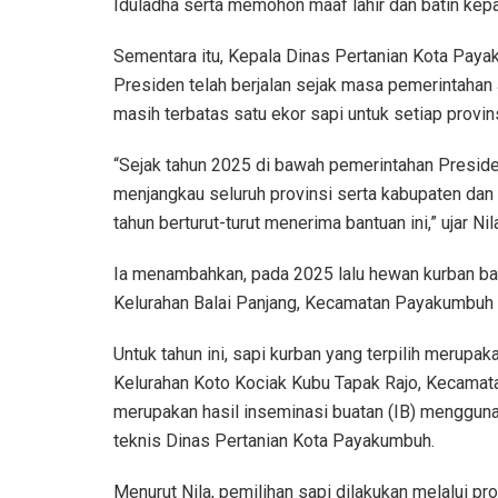
Iduladha serta memohon maaf lahir dan batin kep
Sementara itu, Kepala Dinas Pertanian Kota Pay
Presiden telah berjalan sejak masa pemerintahan
masih terbatas satu ekor sapi untuk setiap provins
“Sejak tahun 2025 di bawah pemerintahan Preside
menjangkau seluruh provinsi serta kabupaten dan
tahun berturut-turut menerima bantuan ini,” ujar Nil
Ia menambahkan, pada 2025 lalu hewan kurban ban
Kelurahan Balai Panjang, Kecamatan Payakumbuh 
Untuk tahun ini, sapi kurban yang terpilih merupa
Kelurahan Koto Kociak Kubu Tapak Rajo, Kecamat
merupakan hasil inseminasi buatan (IB) menggun
teknis Dinas Pertanian Kota Payakumbuh.
Menurut Nila, pemilihan sapi dilakukan melalui pr