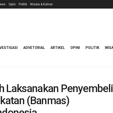
ews
Opini
Politik
Wisata & Kuliner
VESTIGASI
ADVETORIAL
ARTIKEL
OPINI
POLITIK
WISA
 Laksanakan Penyembeli
katan (Banmas)
Indonesia