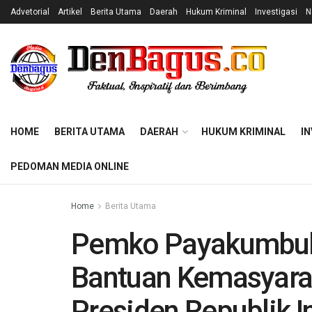
Advetorial
Artikel
Berita Utama
Daerah
Hukum Kriminal
Investigasi
N
HOME
BERITA UTAMA
DAERAH
HUKUM KRIMINAL
IN
PEDOMAN MEDIA ONLINE
Home
Berita Utama
Pemko Payakumbuh
Bantuan Kemasyara
Presiden Republik 