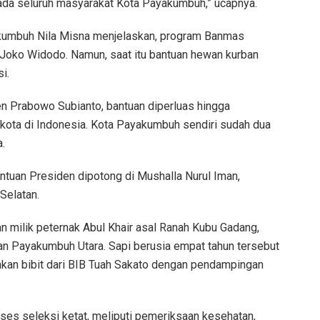
ada seluruh masyarakat Kota Payakumbuh,” ucapnya.
akumbuh Nila Misna menjelaskan, program Banmas
 Joko Widodo. Namun, saat itu bantuan hewan kurban
i.
n Prabowo Subianto, bantuan diperluas hingga
 kota di Indonesia. Kota Payakumbuh sendiri sudah dua
a.
tuan Presiden dipotong di Mushalla Nurul Iman,
Selatan.
kan milik peternak Abul Khair asal Ranah Kubu Gadang,
an Payakumbuh Utara. Sapi berusia empat tahun tersebut
akan bibit dari BIB Tuah Sakato dengan pendampingan
oses seleksi ketat, meliputi pemeriksaan kesehatan,