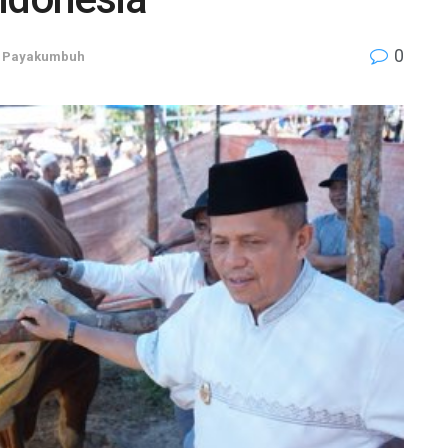
0
,
Payakumbuh