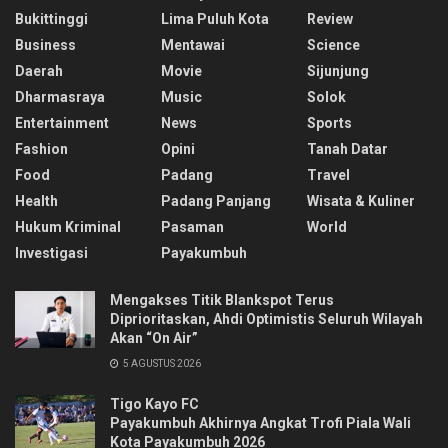
Bukittinggi
Lima Puluh Kota
Review
Business
Mentawai
Science
Daerah
Movie
Sijunjung
Dharmasraya
Music
Solok
Entertainment
News
Sports
Fashion
Opini
Tanah Datar
Food
Padang
Travel
Health
Padang Panjang
Wisata & Kuliner
Hukum Kriminal
Pasaman
World
Investigasi
Payakumbuh
Mengakses Titik Blankspot Terus
Diprioritaskan, Ahdi Optimistis Seluruh Wilayah
Akan “On Air”
5 AGUSTUS 2026
Tigo Kayo FC
Payakumbuh Akhirnya Angkat Trofi Piala Wali
Kota Payakumbuh 2026