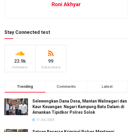
Roni Akhyar
Stay Connected test
23.9k
99
Followers
Subscribers
Trending
Comments
Latest
Selewengkan Dana Desa, Mantan Walinagari dan
Kaur Keuangan Nagari Kampung Batu Dalam di
Amankan Tipidkor Polres Solok
11 JULI 2025
Satuan Reserse Kriminal Polres Mentawai