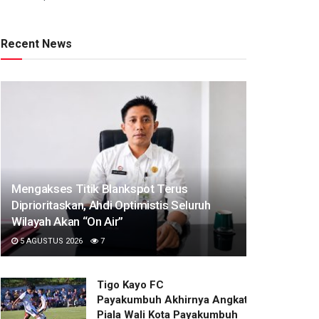
Recent News
Mengakses Titik Blankspot Terus
Diprioritaskan, Ahdi Optimistis Seluruh
Wilayah Akan “On Air”
5 AGUSTUS 2026
7
Tigo Kayo FC
Payakumbuh Akhirnya Angkat Trofi
Piala Wali Kota Payakumbuh