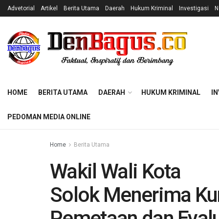
Advetorial
Artikel
Berita Utama
Daerah
Hukum Kriminal
Investigasi
N
HOME
BERITA UTAMA
DAERAH
HUKUM KRIMINAL
IN
PEDOMAN MEDIA ONLINE
Home
Berita Utama
Wakil Wali Kota
Solok Menerima Kun
Pemetaan dan Evalu