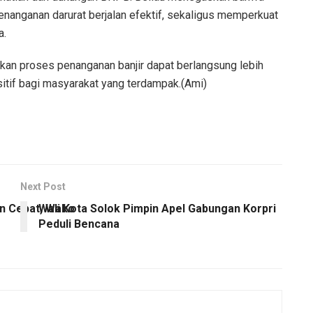
enanganan darurat berjalan efektif, sekaligus memperkuat
a.
an proses penanganan banjir dapat berlangsung lebih
itif bagi masyarakat yang terdampak.(Ami)
Next Post
an Cepat, Wako
Wali Kota Solok Pimpin Apel Gabungan Korpri
Peduli Bencana