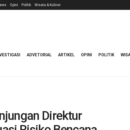
ews
Opini
Politik
Wisata & Kuliner
VESTIGASI
ADVETORIAL
ARTIKEL
OPINI
POLITIK
WISA
jungan Direktur
asi Risiko Bencana