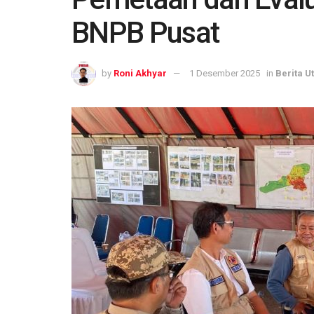
BNPB Pusat
by
Roni Akhyar
1 Desember 2025
in
Berita 