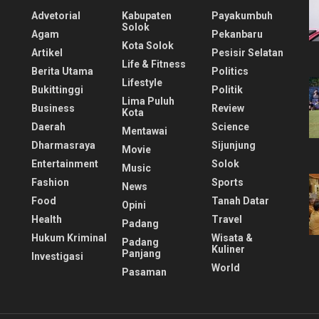
Advetorial
Kabupaten
Payakumbuh
Solok
Agam
Pekanbaru
Kota Solok
Artikel
Pesisir Selatan
Life & Fitness
Berita Utama
Politics
Lifestyle
Bukittinggi
Politik
Lima Puluh
Business
Review
Kota
Daerah
Science
Mentawai
Dharmasraya
Sijunjung
Movie
Entertainment
Solok
Music
Fashion
Sports
News
Food
Tanah Datar
Opini
Health
Travel
Padang
Hukum Kriminal
Wisata &
Padang
Kuliner
Panjang
Investigasi
World
Pasaman