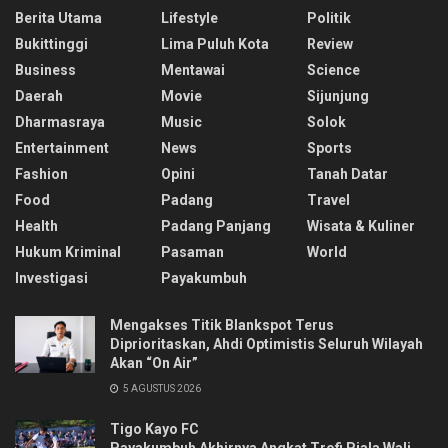
Berita Utama
Lifestyle
Politik
Bukittinggi
Lima Puluh Kota
Review
Business
Mentawai
Science
Daerah
Movie
Sijunjung
Dharmasraya
Music
Solok
Entertainment
News
Sports
Fashion
Opini
Tanah Datar
Food
Padang
Travel
Health
Padang Panjang
Wisata & Kuliner
Hukum Kriminal
Pasaman
World
Investigasi
Payakumbuh
Mengakses Titik Blankspot Terus
Diprioritaskan, Ahdi Optimistis Seluruh Wilayah
Akan “On Air”
5 AGUSTUS 2026
Tigo Kayo FC
Payakumbuh Akhirnya Angkat Trofi Piala Wali