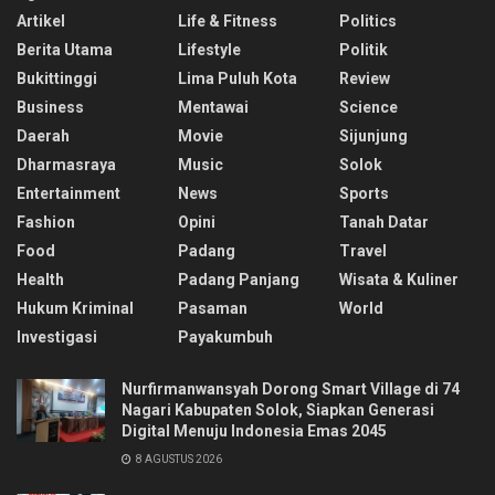
Artikel
Life & Fitness
Politics
Berita Utama
Lifestyle
Politik
Bukittinggi
Lima Puluh Kota
Review
Business
Mentawai
Science
Daerah
Movie
Sijunjung
Dharmasraya
Music
Solok
Entertainment
News
Sports
Fashion
Opini
Tanah Datar
Food
Padang
Travel
Health
Padang Panjang
Wisata & Kuliner
Hukum Kriminal
Pasaman
World
Investigasi
Payakumbuh
Nurfirmanwansyah Dorong Smart Village di 74
Nagari Kabupaten Solok, Siapkan Generasi
Digital Menuju Indonesia Emas 2045
8 AGUSTUS 2026