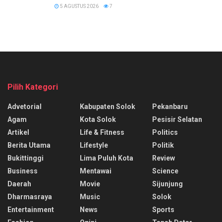
5 AGUSTUS 2026
7
Pilih Kategori
Advetorial
Kabupaten Solok
Pekanbaru
Agam
Kota Solok
Pesisir Selatan
Artikel
Life & Fitness
Politics
Berita Utama
Lifestyle
Politik
Bukittinggi
Lima Puluh Kota
Review
Business
Mentawai
Science
Daerah
Movie
Sijunjung
Dharmasraya
Music
Solok
Entertainment
News
Sports