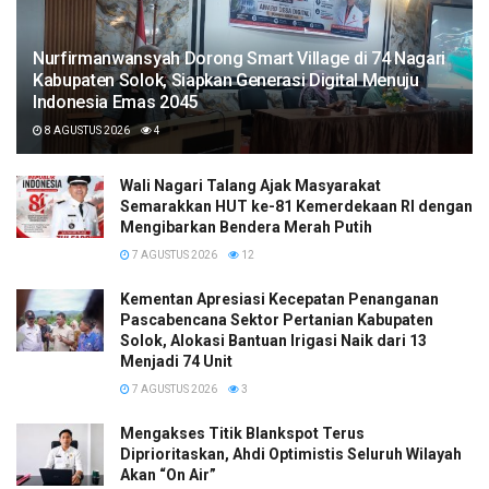
Nurfirmanwansyah Dorong Smart Village di 74 Nagari
Kabupaten Solok, Siapkan Generasi Digital Menuju
Indonesia Emas 2045
8 AGUSTUS 2026
4
Wali Nagari Talang Ajak Masyarakat
Semarakkan HUT ke-81 Kemerdekaan RI dengan
Mengibarkan Bendera Merah Putih
7 AGUSTUS 2026
12
Kementan Apresiasi Kecepatan Penanganan
Pascabencana Sektor Pertanian Kabupaten
Solok, Alokasi Bantuan Irigasi Naik dari 13
Menjadi 74 Unit
7 AGUSTUS 2026
3
Mengakses Titik Blankspot Terus
Diprioritaskan, Ahdi Optimistis Seluruh Wilayah
Akan “On Air”