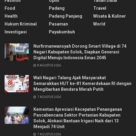
Fashion
Opini
Tanah Datar
Food
Padang
Travel
Health
Padang Panjang
Wisata & Kuliner
Hukum Kriminal
Pasaman
World
Investigasi
Payakumbuh
Nurfirmanwansyah Dorong Smart Village di 74
Nagari Kabupaten Solok, Siapkan Generasi
Digital Menuju Indonesia Emas 2045
8 AGUSTUS 2026
Wali Nagari Talang Ajak Masyarakat
Semarakkan HUT ke-81 Kemerdekaan RI dengan
Mengibarkan Bendera Merah Putih
7 AGUSTUS 2026
Kementan Apresiasi Kecepatan Penanganan
Pascabencana Sektor Pertanian Kabupaten
Solok, Alokasi Bantuan Irigasi Naik dari 13
Menjadi 74 Unit
7 AGUSTUS 2026