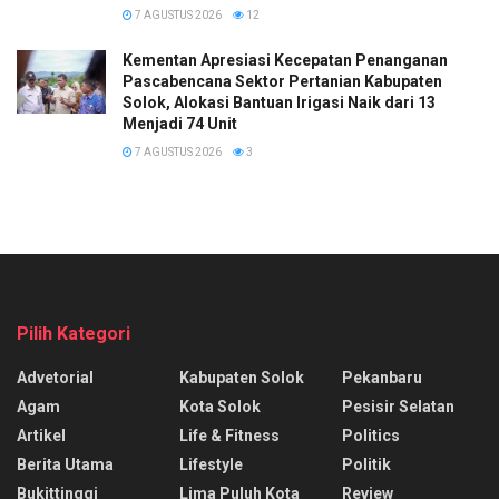
7 AGUSTUS 2026
12
Kementan Apresiasi Kecepatan Penanganan
Pascabencana Sektor Pertanian Kabupaten
Solok, Alokasi Bantuan Irigasi Naik dari 13
Menjadi 74 Unit
7 AGUSTUS 2026
3
Pilih Kategori
Advetorial
Kabupaten Solok
Pekanbaru
Agam
Kota Solok
Pesisir Selatan
Artikel
Life & Fitness
Politics
Berita Utama
Lifestyle
Politik
Bukittinggi
Lima Puluh Kota
Review