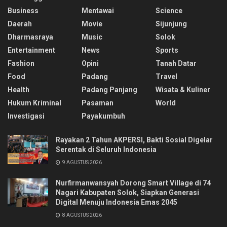
Business
Mentawai
Science
Daerah
Movie
Sijunjung
Dharmasraya
Music
Solok
Entertainment
News
Sports
Fashion
Opini
Tanah Datar
Food
Padang
Travel
Health
Padang Panjang
Wisata & Kuliner
Hukum Kriminal
Pasaman
World
Investigasi
Payakumbuh
Rayakan 2 Tahun AKPERSI, Bakti Sosial Digelar
Serentak di Seluruh Indonesia
9 AGUSTUS 2026
Nurfirmanwansyah Dorong Smart Village di 74
Nagari Kabupaten Solok, Siapkan Generasi
Digital Menuju Indonesia Emas 2045
8 AGUSTUS 2026