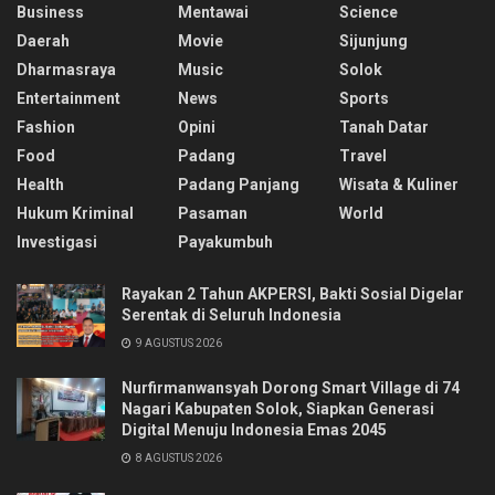
Business
Mentawai
Science
Daerah
Movie
Sijunjung
Dharmasraya
Music
Solok
Entertainment
News
Sports
Fashion
Opini
Tanah Datar
Food
Padang
Travel
Health
Padang Panjang
Wisata & Kuliner
Hukum Kriminal
Pasaman
World
Investigasi
Payakumbuh
Rayakan 2 Tahun AKPERSI, Bakti Sosial Digelar
Serentak di Seluruh Indonesia
9 AGUSTUS 2026
Nurfirmanwansyah Dorong Smart Village di 74
Nagari Kabupaten Solok, Siapkan Generasi
Digital Menuju Indonesia Emas 2045
8 AGUSTUS 2026