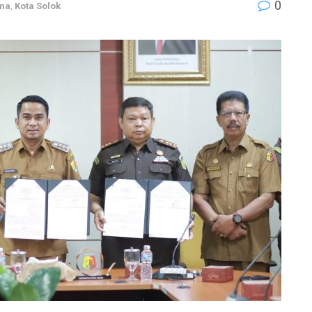
0
ama
,
Kota Solok