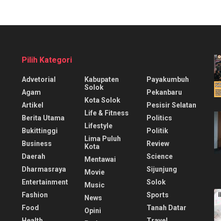
Pilih Kategori
Advetorial
Kabupaten
Payakumbuh
Solok
Agam
Pekanbaru
Kota Solok
Artikel
Pesisir Selatan
Life & Fitness
Berita Utama
Politics
Lifestyle
Bukittinggi
Politik
Lima Puluh
Business
Review
Kota
Daerah
Science
Mentawai
Dharmasraya
Sijunjung
Movie
Entertainment
Solok
Music
Fashion
Sports
News
Food
Tanah Datar
Opini
Health
Travel