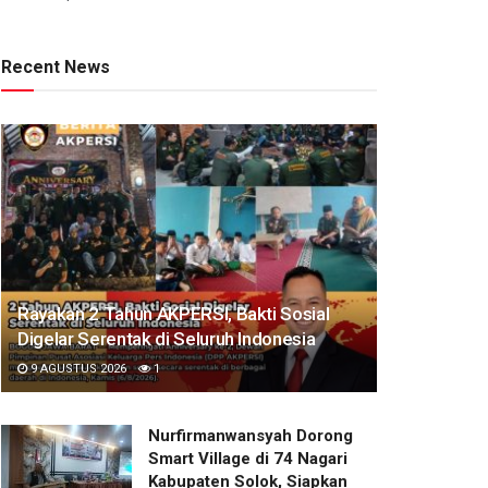
Recent News
Rayakan 2 Tahun AKPERSI, Bakti Sosial
Digelar Serentak di Seluruh Indonesia
9 AGUSTUS 2026
1
Nurfirmanwansyah Dorong
Smart Village di 74 Nagari
Kabupaten Solok, Siapkan