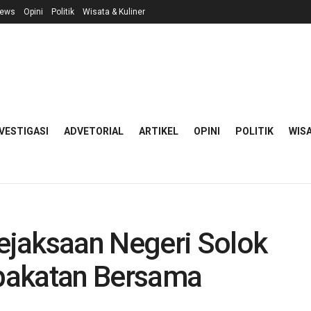
ews
Opini
Politik
Wisata & Kuliner
VESTIGASI
ADVETORIAL
ARTIKEL
OPINI
POLITIK
WISA
jaksaan Negeri Solok
pakatan Bersama