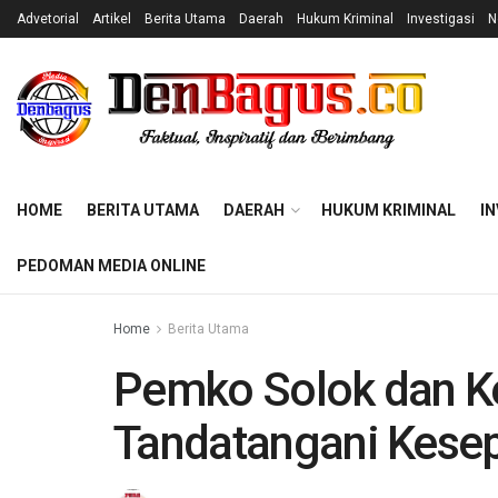
Advetorial
Artikel
Berita Utama
Daerah
Hukum Kriminal
Investigasi
N
HOME
BERITA UTAMA
DAERAH
HUKUM KRIMINAL
IN
PEDOMAN MEDIA ONLINE
Home
Berita Utama
Pemko Solok dan Ke
Tandatangani Kese