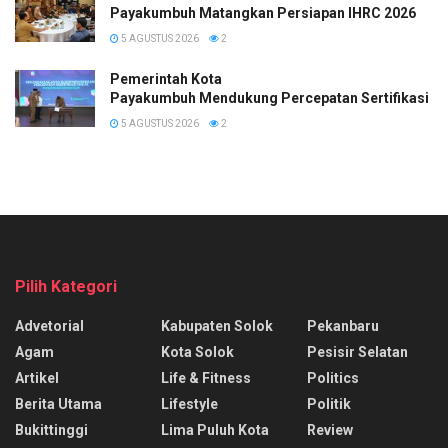
Payakumbuh Matangkan Persiapan IHRC 2026
5 AGUSTUS 2026
2
Pemerintah Kota
Payakumbuh Mendukung Percepatan Sertifikasi H
5 AGUSTUS 2026
2
Pilih Kategori
Advetorial
Kabupaten Solok
Pekanbaru
Agam
Kota Solok
Pesisir Selatan
Artikel
Life & Fitness
Politics
Berita Utama
Lifestyle
Politik
Bukittinggi
Lima Puluh Kota
Review