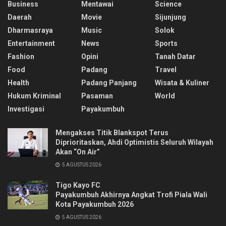
Business
Mentawai
Science
Daerah
Movie
Sijunjung
Dharmasraya
Music
Solok
Entertainment
News
Sports
Fashion
Opini
Tanah Datar
Food
Padang
Travel
Health
Padang Panjang
Wisata & Kuliner
Hukum Kriminal
Pasaman
World
Investigasi
Payakumbuh
Mengakses Titik Blankspot Terus
Diprioritaskan, Ahdi Optimistis Seluruh Wilayah
Akan “On Air”
5 AGUSTUS 2026
Tigo Kayo FC
Payakumbuh Akhirnya Angkat Trofi Piala Wali
Kota Payakumbuh 2026
5 AGUSTUS 2026