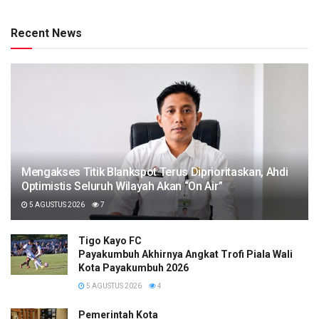
Recent News
Mengakses Titik Blankspot Terus Diprioritaskan, Ahdi
Optimistis Seluruh Wilayah Akan “On Air”
5 AGUSTUS 2026
7
Tigo Kayo FC
Payakumbuh Akhirnya Angkat Trofi Piala Wali
Kota Payakumbuh 2026
5 AGUSTUS 2026
4
Pemerintah Kota