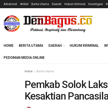
Advetorial
Artikel
Berita Utama
Daerah
Hukum Kriminal
Investigasi
N
HOME
BERITA UTAMA
DAERAH
HUKUM KRIMINAL
IN
PEDOMAN MEDIA ONLINE
Home
Berita Utama
Pemkab Solok Laks
Kesaktian Pancasil