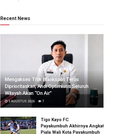
Recent News
Mengakses Titik Blankspot Terus
Diprioritaskan, Ahdi Optimistis Seluruh
Wilayah Akan “On Air”
5 AGUSTUS 2026
7
Tigo Kayo FC
Payakumbuh Akhirnya Angkat Trofi
Piala Wali Kota Payakumbuh