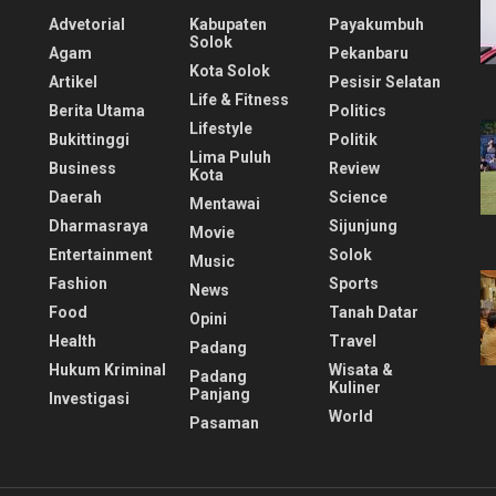
Advetorial
Kabupaten
Payakumbuh
Solok
Agam
Pekanbaru
Kota Solok
Artikel
Pesisir Selatan
Life & Fitness
Berita Utama
Politics
Lifestyle
Bukittinggi
Politik
Lima Puluh
Business
Review
Kota
Daerah
Science
Mentawai
Dharmasraya
Sijunjung
Movie
Entertainment
Solok
Music
Fashion
Sports
News
Food
Tanah Datar
Opini
Health
Travel
Padang
Hukum Kriminal
Wisata &
Padang
Kuliner
Panjang
Investigasi
World
Pasaman