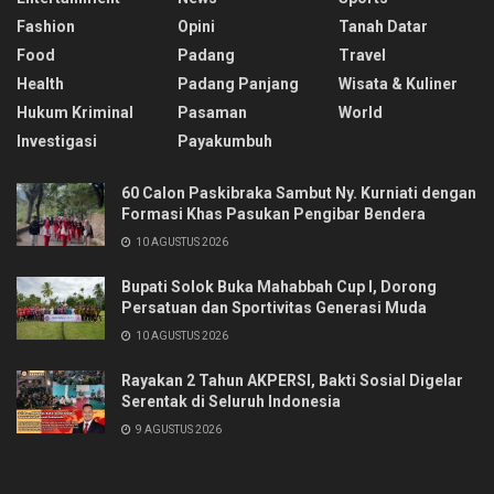
Fashion
Opini
Tanah Datar
Food
Padang
Travel
Health
Padang Panjang
Wisata & Kuliner
Hukum Kriminal
Pasaman
World
Investigasi
Payakumbuh
60 Calon Paskibraka Sambut Ny. Kurniati dengan
Formasi Khas Pasukan Pengibar Bendera
10 AGUSTUS 2026
Bupati Solok Buka Mahabbah Cup I, Dorong
Persatuan dan Sportivitas Generasi Muda
10 AGUSTUS 2026
Rayakan 2 Tahun AKPERSI, Bakti Sosial Digelar
Serentak di Seluruh Indonesia
9 AGUSTUS 2026