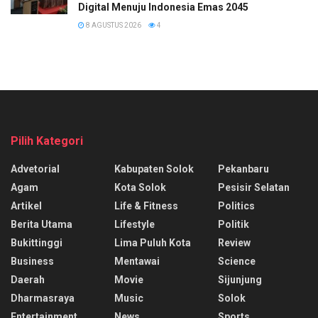
Digital Menuju Indonesia Emas 2045
8 AGUSTUS 2026
4
Pilih Kategori
Advetorial
Kabupaten Solok
Pekanbaru
Agam
Kota Solok
Pesisir Selatan
Artikel
Life & Fitness
Politics
Berita Utama
Lifestyle
Politik
Bukittinggi
Lima Puluh Kota
Review
Business
Mentawai
Science
Daerah
Movie
Sijunjung
Dharmasraya
Music
Solok
Entertainment
News
Sports