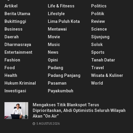
Artikel
Life & Fitness
Politics
Berita Utama
Lifestyle
Politik
Bukittinggi
Lima Puluh Kota
Review
Business
Mentawai
Science
Daerah
Movie
Sijunjung
Dharmasraya
Music
Solok
Entertainment
News
Sports
Fashion
Opini
Tanah Datar
Food
Padang
Travel
Health
Padang Panjang
Wisata & Kuliner
Hukum Kriminal
Pasaman
World
Investigasi
Payakumbuh
Mengakses Titik Blankspot Terus
Diprioritaskan, Ahdi Optimistis Seluruh Wilayah
Akan “On Air”
5 AGUSTUS 2026