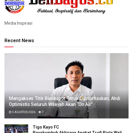
Media Inspirasi
Recent News
Mengakses Titik Blankspot Terus Diprioritaskan, Ahdi
Optimistis Seluruh Wilayah Akan “On Air”
5 AGUSTUS 2026
7
Tigo Kayo FC
Payakumbuh Akhirnya Angkat Trofi Piala Wali