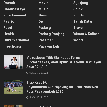
Daerah
Movie
Sijunjung
Dharmasraya
Music
Solok
Entertainment
News
Sports
Fashion
Opini
Tanah Datar
Food
Padang
Travel
Health
Padang Panjang
Wisata & Kuliner
Hukum Kriminal
Pasaman
World
Investigasi
Payakumbuh
Mengakses Titik Blankspot Terus
Diprioritaskan, Ahdi Optimistis Seluruh Wilayah
Akan “On Air”
5 AGUSTUS 2026
Tigo Kayo FC
Payakumbuh Akhirnya Angkat Trofi Piala Wali
Kota Payakumbuh 2026
5 AGUSTUS 2026