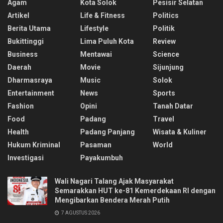
Agam
Kota Solok
Pesisir Selatan
Artikel
Life & Fitness
Politics
Berita Utama
Lifestyle
Politik
Bukittinggi
Lima Puluh Kota
Review
Business
Mentawai
Science
Daerah
Movie
Sijunjung
Dharmasraya
Music
Solok
Entertainment
News
Sports
Fashion
Opini
Tanah Datar
Food
Padang
Travel
Health
Padang Panjang
Wisata & Kuliner
Hukum Kriminal
Pasaman
World
Investigasi
Payakumbuh
Wali Nagari Talang Ajak Masyarakat
Semarakkan HUT ke-81 Kemerdekaan RI dengan
Mengibarkan Bendera Merah Putih
7 AGUSTUS 2026