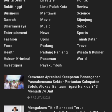
Berita Utama
Lifestyle
Politik
Bukittinggi
Lima Puluh Kota
Review
Business
Mentawai
Science
Daerah
Movie
Sijunjung
Dharmasraya
Music
Solok
Entertainment
News
Sports
Fashion
Opini
Tanah Datar
Food
Padang
Travel
Health
Padang Panjang
Wisata & Kuliner
Hukum Kriminal
Pasaman
World
Investigasi
Payakumbuh
Kementan Apresiasi Kecepatan Penanganan
Pascabencana Sektor Pertanian Kabupaten
Solok, Alokasi Bantuan Irigasi Naik dari 13
Menjadi 74 Unit
7 AGUSTUS 2026
Mengakses Titik Blankspot Terus