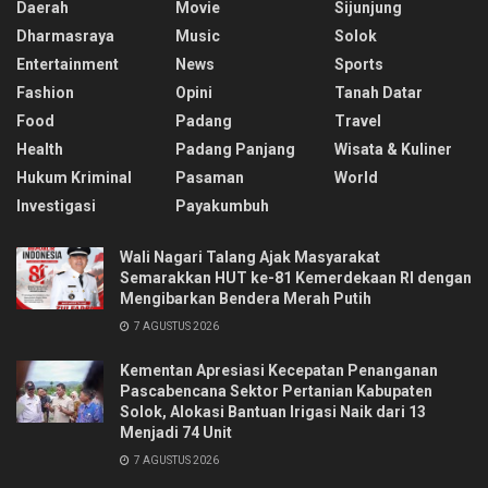
Daerah
Movie
Sijunjung
Dharmasraya
Music
Solok
Entertainment
News
Sports
Fashion
Opini
Tanah Datar
Food
Padang
Travel
Health
Padang Panjang
Wisata & Kuliner
Hukum Kriminal
Pasaman
World
Investigasi
Payakumbuh
Wali Nagari Talang Ajak Masyarakat
Semarakkan HUT ke-81 Kemerdekaan RI dengan
Mengibarkan Bendera Merah Putih
7 AGUSTUS 2026
Kementan Apresiasi Kecepatan Penanganan
Pascabencana Sektor Pertanian Kabupaten
Solok, Alokasi Bantuan Irigasi Naik dari 13
Menjadi 74 Unit
7 AGUSTUS 2026