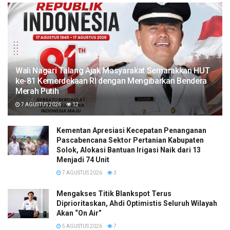
Wali Nagari Talang Ajak Masyarakat Semarakkan HUT
ke-81 Kemerdekaan RI dengan Mengibarkan Bendera
Merah Putih
7 AGUSTUS 2026
12
Kementan Apresiasi Kecepatan Penanganan
Pascabencana Sektor Pertanian Kabupaten
Solok, Alokasi Bantuan Irigasi Naik dari 13
Menjadi 74 Unit
7 AGUSTUS 2026
3
Mengakses Titik Blankspot Terus
Diprioritaskan, Ahdi Optimistis Seluruh Wilayah
Akan “On Air”
5 AGUSTUS 2026
7