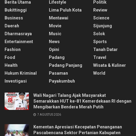
Berita Utama
Lifestyle
Politik
Bukittinggi
Lima Puluh Kota
Review
Business
Mentawai
Science
Daerah
Movie
Sijunjung
Dharmasraya
Music
Solok
Entertainment
News
Sports
Fashion
Opini
Tanah Datar
Food
Padang
Travel
Health
Padang Panjang
Wisata & Kuliner
Hukum Kriminal
Pasaman
World
Investigasi
Payakumbuh
Wali Nagari Talang Ajak Masyarakat
Semarakkan HUT ke-81 Kemerdekaan RI dengan
Mengibarkan Bendera Merah Putih
7 AGUSTUS 2026
Kementan Apresiasi Kecepatan Penanganan
Pascabencana Sektor Pertanian Kabupaten