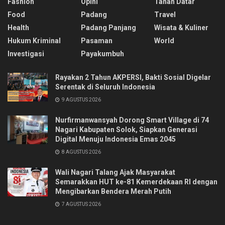
Fashion
Opini
Tanah Datar
Food
Padang
Travel
Health
Padang Panjang
Wisata & Kuliner
Hukum Kriminal
Pasaman
World
Investigasi
Payakumbuh
Rayakan 2 Tahun AKPERSI, Bakti Sosial Digelar
Serentak di Seluruh Indonesia
9 AGUSTUS 2026
Nurfirmanwansyah Dorong Smart Village di 74
Nagari Kabupaten Solok, Siapkan Generasi
Digital Menuju Indonesia Emas 2045
8 AGUSTUS 2026
Wali Nagari Talang Ajak Masyarakat
Semarakkan HUT ke-81 Kemerdekaan RI dengan
Mengibarkan Bendera Merah Putih
7 AGUSTUS 2026