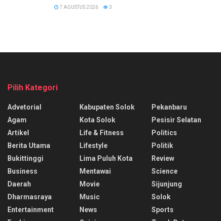
7 AGUSTUS 2026
3
Pilih Kategori
Advetorial
Kabupaten Solok
Pekanbaru
Agam
Kota Solok
Pesisir Selatan
Artikel
Life & Fitness
Politics
Berita Utama
Lifestyle
Politik
Bukittinggi
Lima Puluh Kota
Review
Business
Mentawai
Science
Daerah
Movie
Sijunjung
Dharmasraya
Music
Solok
Entertainment
News
Sports