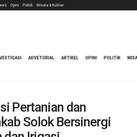
ews
Opini
Politik
Wisata & Kuliner
VESTIGASI
ADVETORIAL
ARTIKEL
OPINI
POLITIK
WISA
i Pertanian dan
kab Solok Bersinergi
 dan Irigasi