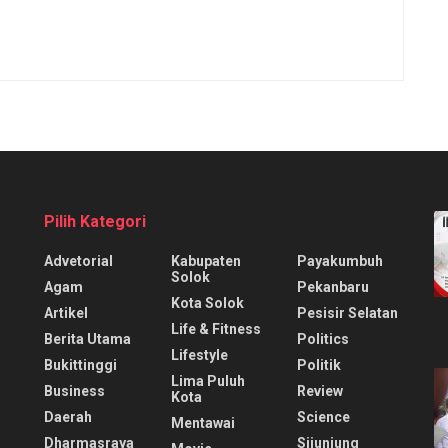
Pilih Kategori
Advetorial
Kabupaten
Payakumbuh
Solok
Agam
Pekanbaru
Kota Solok
Artikel
Pesisir Selatan
Life & Fitness
Berita Utama
Politics
Lifestyle
Bukittinggi
Politik
Lima Puluh
Business
Review
Kota
Daerah
Science
Mentawai
Dharmasraya
Sijunjung