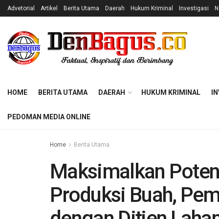
Advetorial
Artikel
Berita Utama
Daerah
Hukum Kriminal
Investigasi
N
HOME
BERITA UTAMA
DAERAH
HUKUM KRIMINAL
IN
PEDOMAN MEDIA ONLINE
Home
Berita Utama
Maksimalkan Potens
Produksi Buah, Pem
dengan Ditjen Lahan