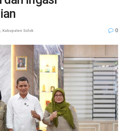
ian
0
a
,
Kabupaten Solok