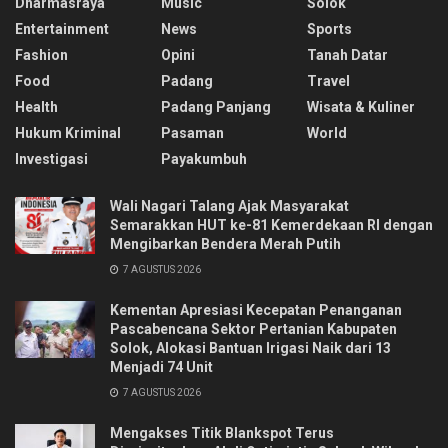
Dharmasraya
Music
Solok
Entertainment
News
Sports
Fashion
Opini
Tanah Datar
Food
Padang
Travel
Health
Padang Panjang
Wisata & Kuliner
Hukum Kriminal
Pasaman
World
Investigasi
Payakumbuh
Wali Nagari Talang Ajak Masyarakat
Semarakkan HUT ke-81 Kemerdekaan RI dengan
Mengibarkan Bendera Merah Putih
7 AGUSTUS 2026
Kementan Apresiasi Kecepatan Penanganan
Pascabencana Sektor Pertanian Kabupaten
Solok, Alokasi Bantuan Irigasi Naik dari 13
Menjadi 74 Unit
7 AGUSTUS 2026
Mengakses Titik Blankspot Terus