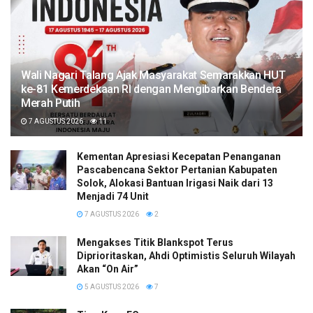
Wali Nagari Talang Ajak Masyarakat Semarakkan HUT
ke-81 Kemerdekaan RI dengan Mengibarkan Bendera
Merah Putih
7 AGUSTUS 2026
11
Kementan Apresiasi Kecepatan Penanganan
Pascabencana Sektor Pertanian Kabupaten
Solok, Alokasi Bantuan Irigasi Naik dari 13
Menjadi 74 Unit
7 AGUSTUS 2026
2
Mengakses Titik Blankspot Terus
Diprioritaskan, Ahdi Optimistis Seluruh Wilayah
Akan “On Air”
5 AGUSTUS 2026
7