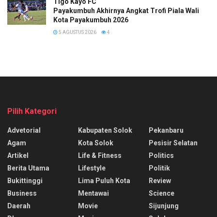
Tigo Kayo FC
Payakumbuh Akhirnya Angkat Trofi Piala Wali
Kota Payakumbuh 2026
5 AGUSTUS 2026
4
Pilih Kategori
Advetorial
Kabupaten Solok
Pekanbaru
Agam
Kota Solok
Pesisir Selatan
Artikel
Life & Fitness
Politics
Berita Utama
Lifestyle
Politik
Bukittinggi
Lima Puluh Kota
Review
Business
Mentawai
Science
Daerah
Movie
Sijunjung