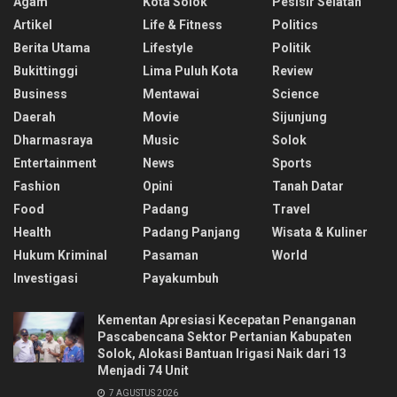
Agam
Kota Solok
Pesisir Selatan
Artikel
Life & Fitness
Politics
Berita Utama
Lifestyle
Politik
Bukittinggi
Lima Puluh Kota
Review
Business
Mentawai
Science
Daerah
Movie
Sijunjung
Dharmasraya
Music
Solok
Entertainment
News
Sports
Fashion
Opini
Tanah Datar
Food
Padang
Travel
Health
Padang Panjang
Wisata & Kuliner
Hukum Kriminal
Pasaman
World
Investigasi
Payakumbuh
Kementan Apresiasi Kecepatan Penanganan
Pascabencana Sektor Pertanian Kabupaten
Solok, Alokasi Bantuan Irigasi Naik dari 13
Menjadi 74 Unit
7 AGUSTUS 2026