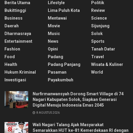
Berita Utama
Lifestyle
Politik
Bukittinggi
Lima Puluh Kota
Review
Business
Mentawai
Science
Daerah
Movie
Sijunjung
Dharmasraya
Music
Solok
Entertainment
News
Sports
Fashion
Opini
Tanah Datar
Food
Padang
Travel
Health
Padang Panjang
Wisata & Kuliner
Hukum Kriminal
Pasaman
World
Investigasi
Payakumbuh
Nurfirmanwansyah Dorong Smart Village di 74
Nagari Kabupaten Solok, Siapkan Generasi
Digital Menuju Indonesia Emas 2045
8 AGUSTUS 2026
Wali Nagari Talang Ajak Masyarakat
Semarakkan HUT ke-81 Kemerdekaan RI dengan