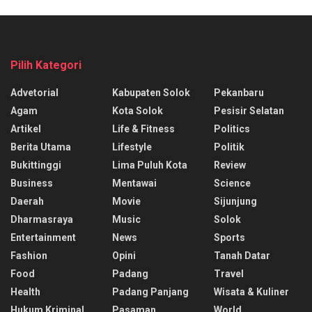
Pilih Kategori
Advetorial
Kabupaten Solok
Pekanbaru
Agam
Kota Solok
Pesisir Selatan
Artikel
Life & Fitness
Politics
Berita Utama
Lifestyle
Politik
Bukittinggi
Lima Puluh Kota
Review
Business
Mentawai
Science
Daerah
Movie
Sijunjung
Dharmasraya
Music
Solok
Entertainment
News
Sports
Fashion
Opini
Tanah Datar
Food
Padang
Travel
Health
Padang Panjang
Wisata & Kuliner
Hukum Kriminal
Pasaman
World