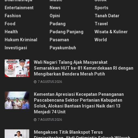
Entertainment
News
Sports
Fashion
Opini
Tanah Datar
Food
Padang
Travel
Health
Padang Panjang
Wisata & Kuliner
Hukum Kriminal
Pasaman
World
Investigasi
Payakumbuh
Wali Nagari Talang Ajak Masyarakat
Semarakkan HUT ke-81 Kemerdekaan RI dengan
Mengibarkan Bendera Merah Putih
7 AGUSTUS 2026
Kementan Apresiasi Kecepatan Penanganan
Pascabencana Sektor Pertanian Kabupaten
Solok, Alokasi Bantuan Irigasi Naik dari 13
Menjadi 74 Unit
7 AGUSTUS 2026
Mengakses Titik Blankspot Terus
Diprioritaskan, Ahdi Optimistis Seluruh Wilayah