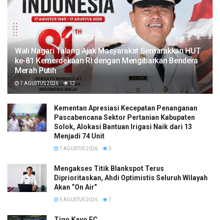
Wali Nagari Talang Ajak Masyarakat Semarakkan HUT
ke-81 Kemerdekaan RI dengan Mengibarkan Bendera
Merah Putih
7 AGUSTUS 2026
12
Kementan Apresiasi Kecepatan Penanganan
Pascabencana Sektor Pertanian Kabupaten
Solok, Alokasi Bantuan Irigasi Naik dari 13
Menjadi 74 Unit
7 AGUSTUS 2026
3
Mengakses Titik Blankspot Terus
Diprioritaskan, Ahdi Optimistis Seluruh Wilayah
Akan “On Air”
5 AGUSTUS 2026
7
Tigo Kayo FC