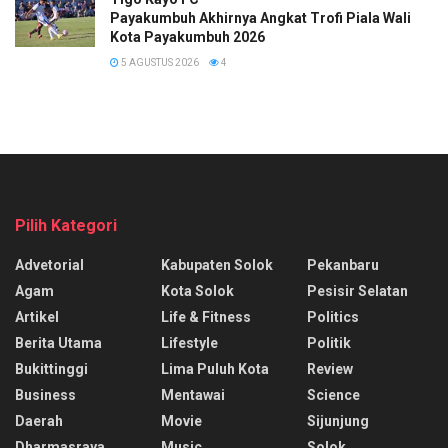
Payakumbuh Akhirnya Angkat Trofi Piala Wali
Kota Payakumbuh 2026
5 AGUSTUS 2026
4
Pilih Kategori
Advetorial
Kabupaten Solok
Pekanbaru
Agam
Kota Solok
Pesisir Selatan
Artikel
Life & Fitness
Politics
Berita Utama
Lifestyle
Politik
Bukittinggi
Lima Puluh Kota
Review
Business
Mentawai
Science
Daerah
Movie
Sijunjung
Dharmasraya
Music
Solok