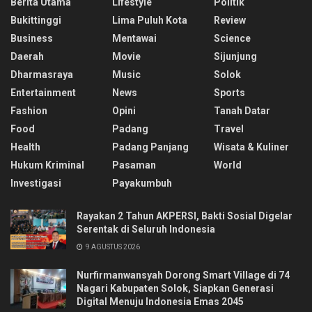
Berita Utama
Lifestyle
Politik
Bukittinggi
Lima Puluh Kota
Review
Business
Mentawai
Science
Daerah
Movie
Sijunjung
Dharmasraya
Music
Solok
Entertainment
News
Sports
Fashion
Opini
Tanah Datar
Food
Padang
Travel
Health
Padang Panjang
Wisata & Kuliner
Hukum Kriminal
Pasaman
World
Investigasi
Payakumbuh
Rayakan 2 Tahun AKPERSI, Bakti Sosial Digelar
Serentak di Seluruh Indonesia
9 AGUSTUS 2026
Nurfirmanwansyah Dorong Smart Village di 74
Nagari Kabupaten Solok, Siapkan Generasi
Digital Menuju Indonesia Emas 2045