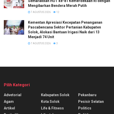
Semarakkan HUT ke-81 Kemerdekaan RI dengan
Mengibarkan Bendera Merah Putih
7 AGUSTUS 2026
12
Kementan Apresiasi Kecepatan Penanganan
Pascabencana Sektor Pertanian Kabupaten
Solok, Alokasi Bantuan Irigasi Naik dari 13
Menjadi 74 Unit
7 AGUSTUS 2026
3
Pilih Kategori
Advetorial
Kabupaten Solok
Pekanbaru
Agam
Kota Solok
Pesisir Selatan
Artikel
Life & Fitness
Politics