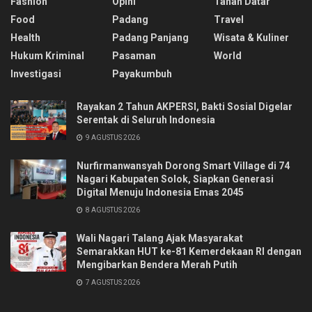
Fashion
Opini
Tanah Datar
Food
Padang
Travel
Health
Padang Panjang
Wisata & Kuliner
Hukum Kriminal
Pasaman
World
Investigasi
Payakumbuh
Rayakan 2 Tahun AKPERSI, Bakti Sosial Digelar
Serentak di Seluruh Indonesia
9 AGUSTUS 2026
Nurfirmanwansyah Dorong Smart Village di 74
Nagari Kabupaten Solok, Siapkan Generasi
Digital Menuju Indonesia Emas 2045
8 AGUSTUS 2026
Wali Nagari Talang Ajak Masyarakat
Semarakkan HUT ke-81 Kemerdekaan RI dengan
Mengibarkan Bendera Merah Putih
7 AGUSTUS 2026