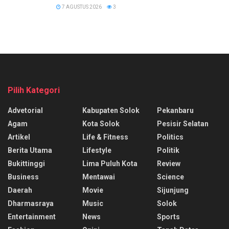
7 AGUSTUS 2026
3
Pilih Kategori
Advetorial
Kabupaten Solok
Pekanbaru
Agam
Kota Solok
Pesisir Selatan
Artikel
Life & Fitness
Politics
Berita Utama
Lifestyle
Politik
Bukittinggi
Lima Puluh Kota
Review
Business
Mentawai
Science
Daerah
Movie
Sijunjung
Dharmasraya
Music
Solok
Entertainment
News
Sports