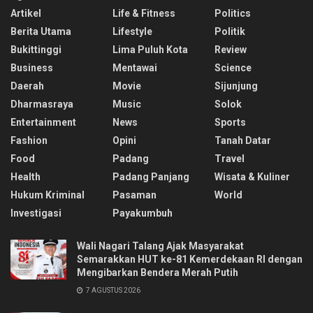
Artikel
Life & Fitness
Politics
Berita Utama
Lifestyle
Politik
Bukittinggi
Lima Puluh Kota
Review
Business
Mentawai
Science
Daerah
Movie
Sijunjung
Dharmasraya
Music
Solok
Entertainment
News
Sports
Fashion
Opini
Tanah Datar
Food
Padang
Travel
Health
Padang Panjang
Wisata & Kuliner
Hukum Kriminal
Pasaman
World
Investigasi
Payakumbuh
Wali Nagari Talang Ajak Masyarakat
Semarakkan HUT ke-81 Kemerdekaan RI dengan
Mengibarkan Bendera Merah Putih
7 AGUSTUS 2026