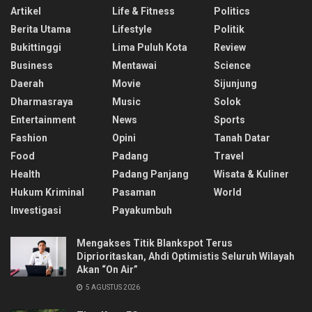
Artikel
Life & Fitness
Politics
Berita Utama
Lifestyle
Politik
Bukittinggi
Lima Puluh Kota
Review
Business
Mentawai
Science
Daerah
Movie
Sijunjung
Dharmasraya
Music
Solok
Entertainment
News
Sports
Fashion
Opini
Tanah Datar
Food
Padang
Travel
Health
Padang Panjang
Wisata & Kuliner
Hukum Kriminal
Pasaman
World
Investigasi
Payakumbuh
Mengakses Titik Blankspot Terus
Diprioritaskan, Ahdi Optimistis Seluruh Wilayah
Akan “On Air”
5 AGUSTUS 2026